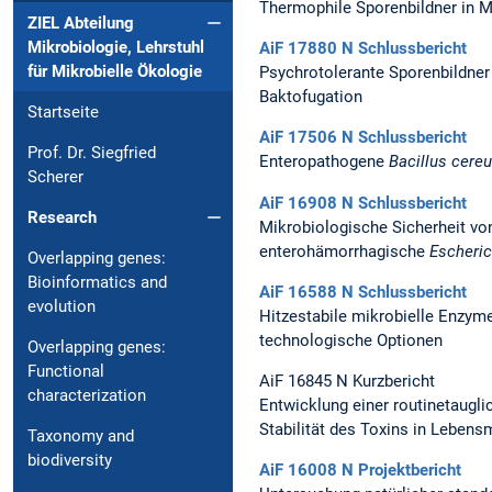
Thermophile Sporenbildner in M
ZIEL Abteilung
Mikrobiologie, Lehrstuhl
AiF 17880 N Schlussbericht
für Mikrobielle Ökologie
Psychrotolerante Sporenbildner 
Baktofugation
Startseite
AiF 17506 N Schlussbericht
Prof. Dr. Siegfried
Enteropathogene
Bacillus cere
Scherer
AiF 16908 N Schlussbericht
Research
Mikrobiologische Sicherheit vo
enterohämorrhagische
Escheric
Overlapping genes:
Bioinformatics and
AiF 16588 N Schlussbericht
evolution
Hitzestabile mikrobielle Enzym
technologische Optionen
Overlapping genes:
Functional
AiF 16845 N Kurzbericht
characterization
Entwicklung einer routinetaugl
Stabilität des Toxins in Lebensm
Taxonomy and
biodiversity
AiF 16008 N Projektbericht