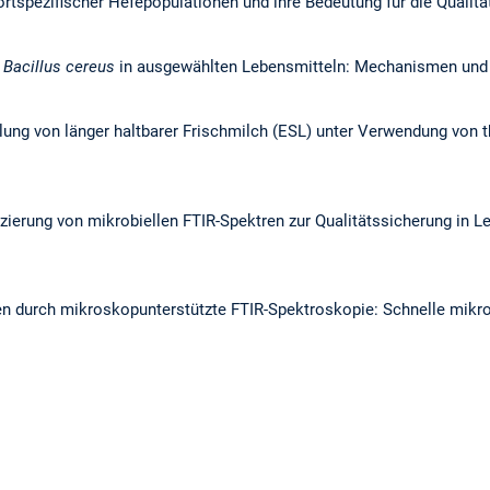
rtspezifischer Hefepopulationen und ihre Bedeutung für die Qualit
n
Bacillus cereus
in ausgewählten Lebensmitteln: Mechanismen und
lung von länger haltbarer Frischmilch (ESL) unter Verwendung von 
fizierung von mikrobiellen FTIR-Spektren zur Qualitätssicherung in 
 durch mikroskopunterstützte FTIR-Spektroskopie: Schnelle mikro