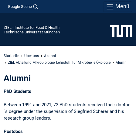
Menü
Google Suche
ZIEL - Institute for Food & Health
Technische Universität München
Startseite
Über uns
Alumni
ZIEL Abteilung Mikrobiologie, Lehrstuhl für Mikrobielle Ökologie
Alumni
Alumni
PhD Students
Between 1991 and 2021, 73 PhD students received their doctor
´s degree under the supervision of Siegfried Scherer and his
research group leaders.
Postdocs