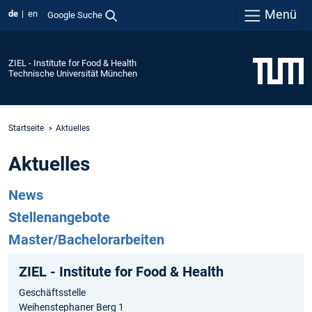
Menü
de
en
Google Suche
ZIEL - Institute for Food & Health
Technische Universität München
Startseite
Aktuelles
Aktuelles
News
Stellenangebote
Master/Bachelorarbeiten
ZIEL - Institute for Food & Health
Geschäftsstelle
Weihenstephaner Berg 1