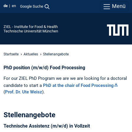
Menü
de
en
Google Suche
ZIEL - Institute for Food & Health
Technische Universität München
Startseite
Aktuelles
Stellenangebote
PhD position (m/w/d) Food Processing
For our ZIEL PhD Program we are we are looking for a doctoral
candidate to start a
PhD at the chair of Food Processing
(
Prof. Dr. Ute Weisz
).
Stellenangebote
Technische Assistenz (m/w/d) in Vollzeit