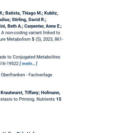
.; Batista, Thiago M.; Kubitz,
ius; Stirling, David R.;
i, Beth A.; Carpenter, Anne E.;
:
A non-coding variant linked to
ure Metabolism
5
(5), 2023, 861-
ds to Conjugated Metabolites
9516-19522
mehr…
Oberfranken - Fachverlage
 Krautwurst, Tiffany; Hofmann,
stasis to Priming.
Nutrients
15