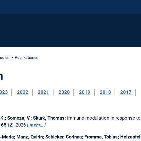
udien
Publikationen
n
023
2022
2021
2020
2019
2018
2017
, K.; Somoza, V.; Skurk, Thomas:
Immune modulation in response to c
n
65
(2), 2026
mehr…
-Maria; Manz, Quirin; Schicker, Corinna; Fromme, Tobias; Holzapfel,