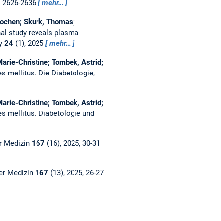
, 2626-2636
mehr…
 Jochen; Skurk, Thomas;
nal study reveals plasma
gy
24
(1), 2025
mehr…
arie-Christine; Tombek, Astrid;
es mellitus.
Die Diabetologie,
arie-Christine; Tombek, Astrid;
es mellitus.
Diabetologie und
r Medizin
167
(16), 2025, 30-31
er Medizin
167
(13), 2025, 26-27