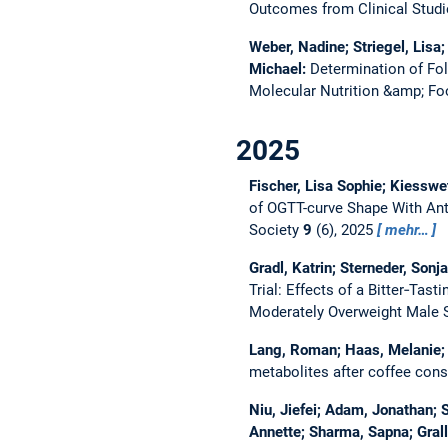
Outcomes from Clinical Stud
Weber, Nadine; Striegel, Lisa
Michael:
Determination of Fol
Molecular Nutrition &amp; F
2025
Fischer, Lisa Sophie; Kiesswe
of OGTT-curve Shape With Ant
Society
9
(6), 2025
mehr…
Gradl, Katrin; Sterneder, Son
Trial: Effects of a Bitter‐Tas
Moderately Overweight Male 
Lang, Roman; Haas, Melanie;
metabolites after coffee con
Niu, Jiefei; Adam, Jonathan; 
Annette; Sharma, Sapna; Grall