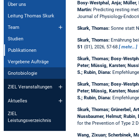
Bosy-Westphal, Anja; Müller,
Über uns
Martin:
Predicting resting met
Leitung Thomas Skurk
Journal of Physiology-Endoc
Team
Skurk, Thomas:
Sonne statt N
Studien
Skurk, Thomas:
Ernährung be
51
(01), 2026, 57-68
mehr…
Publikationen
Skurk, Thomas; Bosy-Westphal,
Vergebene Aufträge
Peter; Müssig, Karsten; Nussb
S.; Rubin, Diana:
Empfehlungen
Gnotobiologie
Skurk, Thomas; Bosy-Westphal,
ZIEL Veranstaltungen
Peter; Müssig, Karsten; Nussb
S.; Rubin, Diana:
Empfehlungen
Aktuelles
Skurk, Thomas; Grünerbel, Art
ZIEL
Nussbaumer, Helmut; Rubin, D
Leistungsverzeichnis
for the Prevention of Type 2 
Wang, Zixuan; Scherbinek, M