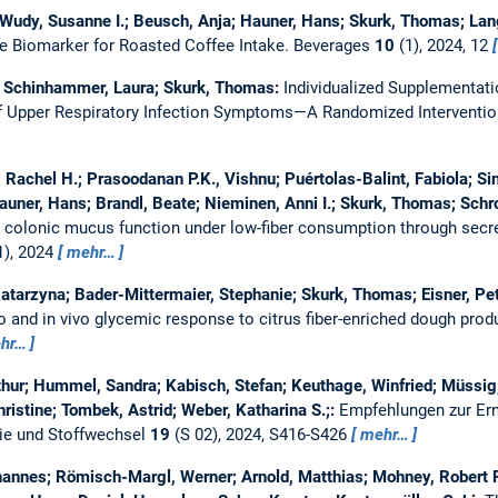
; Wudy, Susanne I.; Beusch, Anja; Hauner, Hans; Skurk, Thomas; L
le Biomarker for Roasted Coffee Intake.
Beverages
10
(1), 2024, 12
; Schinhammer, Laura; Skurk, Thomas:
Individualized Supplementat
of Upper Respiratory Infection Symptoms—A Randomized Interventio
Rachel H.; Prasoodanan P.K., Vishnu; Puértolas-Balint, Fabiola; S
auner, Hans; Brandl, Beate; Nieminen, Anni I.; Skurk, Thomas; Schro
colonic mucus function under low-fiber consumption through secreti
1), 2024
mehr…
 Katarzyna; Bader-Mittermaier, Stephanie; Skurk, Thomas; Eisner, Pe
ro and in vivo glycemic response to citrus fiber-enriched dough prod
hr…
thur; Hummel, Sandra; Kabisch, Stefan; Keuthage, Winfried; Müssi
ristine; Tombek, Astrid; Weber, Katharina S.;:
Empfehlungen zur Ern
ie und Stoffwechsel
19
(S 02), 2024, S416-S426
mehr…
ohannes; Römisch-Margl, Werner; Arnold, Matthias; Mohney, Robert P.