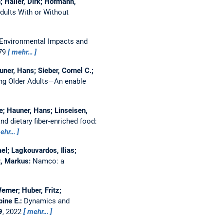
; Haller, Dirk; Hofmann,
Adults With or Without
 Environmental Impacts and
979
mehr…
ner, Hans; Sieber, Cornel C.;
ng Older Adults—An enable
e; Hauner, Hans; Linseisen,
nd dietary fiber-enriched food:
ehr…
el; Lagkouvardos, Ilias;
t, Markus:
Namco: a
erner; Huber, Fritz;
bine E.:
Dynamics and
9
, 2022
mehr…