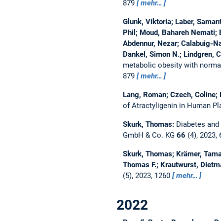
879
mehr…
Glunk, Viktoria; Laber, Samant
Phil; Moud, Bahareh Nemati; Eb
Abdennur, Nezar; Calabuig-Nav
Dankel, Simon N.; Lindgren, C
metabolic obesity with norma
879
mehr…
Lang, Roman; Czech, Coline;
of Atractyligenin in Human P
Skurk, Thomas:
Diabetes and
GmbH & Co. KG
66
(4), 2023,
Skurk, Thomas; Krämer, Tamar
Thomas F.; Krautwurst, Dietm
(5), 2023, 1260
mehr…
2022