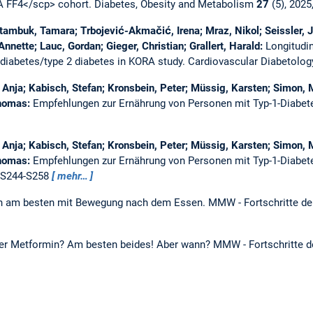
A FF4</scp> cohort.
Diabetes, Obesity and Metabolism
27
(5), 2025
 Štambuk, Tamara; Trbojević-Akmačić, Irena; Mraz, Nikol; Seissler,
Annette; Lauc, Gordan; Gieger, Christian; Grallert, Harald:
Longitudi
ediabetes/type 2 diabetes in KORA study.
Cardiovascular Diabetolo
Anja; Kabisch, Stefan; Kronsbein, Peter; Müssig, Karsten; Simon, M
Thomas:
Empfehlungen zur Ernährung von Personen mit Typ-1-Diabet
Anja; Kabisch, Stefan; Kronsbein, Peter; Müssig, Karsten; Simon, M
Thomas:
Empfehlungen zur Ernährung von Personen mit Typ-1-Diabet
, S244-S258
mehr…
ten am besten mit Bewegung nach dem Essen.
MMW - Fortschritte de
r Metformin? Am besten beides! Aber wann?
MMW - Fortschritte d