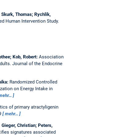
; Skurk, Thomas; Rychlik,
zed Human Intervention Study.
othee; Kob, Robert:
Association
dults.
Journal of the Endocrine
nika:
Randomized Controlled
yzation on Energy Intake in
mehr…
cs of primary atractyligenin
69
mehr…
Gieger, Christian; Peters,
ifies signatures associated