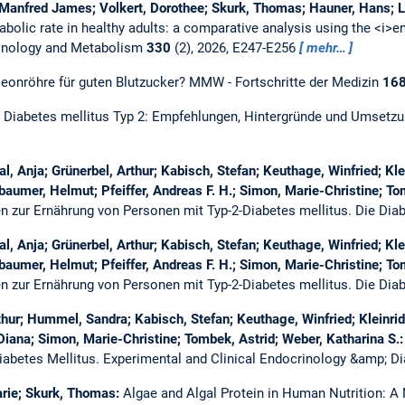
 Manfred James; Volkert, Dorothee; Skurk, Thomas; Hauner, Hans; L
abolic rate in healthy adults: a comparative analysis using the <i>e
rinology and Metabolism
330
(2), 2026, E247-E256
mehr…
eonröhre für guten Blutzucker?
MMW - Fortschritte der Medizin
16
i Diabetes mellitus Typ 2: Empfehlungen, Hintergründe und Umsetz
 Anja; Grünerbel, Arthur; Kabisch, Stefan; Keuthage, Winfried; Kle
aumer, Helmut; Pfeiffer, Andreas F. H.; Simon, Marie-Christine; To
 zur Ernährung von Personen mit Typ-2-Diabetes mellitus.
Die Dia
 Anja; Grünerbel, Arthur; Kabisch, Stefan; Keuthage, Winfried; Kle
aumer, Helmut; Pfeiffer, Andreas F. H.; Simon, Marie-Christine; To
 zur Ernährung von Personen mit Typ-2-Diabetes mellitus.
Die Dia
hur; Hummel, Sandra; Kabisch, Stefan; Keuthage, Winfried; Kleinri
iana; Simon, Marie-Christine; Tombek, Astrid; Weber, Katharina S.
Diabetes Mellitus.
Experimental and Clinical Endocrinology &amp; D
arie; Skurk, Thomas:
Algae and Algal Protein in Human Nutrition: A 