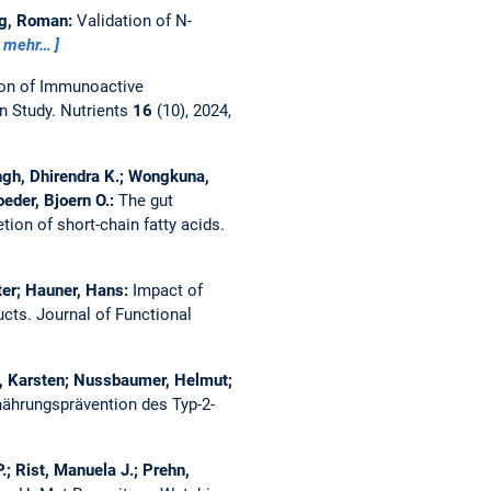
ang, Roman:
Validation of N-
mehr…
ion of Immunoactive
n Study.
Nutrients
16
(10), 2024,
ingh, Dhirendra K.; Wongkuna,
eder, Bjoern O.:
The gut
on of short-chain fatty acids.
ter; Hauner, Hans:
Impact of
ucts.
Journal of Functional
g, Karsten; Nussbaumer, Helmut;
ährungsprävention des Typ-2-
; Rist, Manuela J.; Prehn,