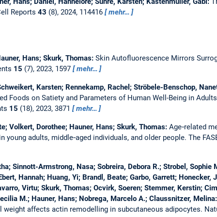
er, Hans; Daniel, Hannelore; Suhre, Karsten; Kastenmüller, Gabi:
T
ell Reports
43
(8), 2024, 114416
mehr…
 Hauner, Hans; Skurk, Thomas:
Skin Autofluorescence Mirrors Surro
ents
15
(7), 2023, 1597
mehr…
; Schweikert, Karsten; Rennekamp, Rachel; Ströbele-Benschop, Nane
ched Foods on Satiety and Parameters of Human Well-Being in Adults
nts
15
(18), 2023, 3871
mehr…
ate; Volkert, Dorothee; Hauner, Hans; Skurk, Thomas:
Age‐related met
in young adults, middle‐aged individuals, and older people.
The FAS
ha; Sinnott-Armstrong, Nasa; Sobreira, Debora R.; Strobel, Sophie M
ert, Hannah; Huang, Yi; Brandl, Beate; Garbo, Garrett; Honecker, Jul
arro, Virtu; Skurk, Thomas; Ocvirk, Soeren; Stemmer, Kerstin; Cimin
ecilia M.; Hauner, Hans; Nobrega, Marcelo A.; Claussnitzer, Melina
l weight affects actin remodelling in subcutaneous adipocytes.
Nat