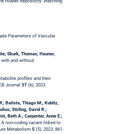
he HuMet Repository: Watching
gate Parameters of Vascular
tte; Skurk, Thomas; Hauner,
 with and without
abolite profiles and their
EB Journal
37
(6), 2023
.; Batista, Thiago M.; Kubitz,
ius; Stirling, David R.;
i, Beth A.; Carpenter, Anne E.;
:
A non-coding variant linked to
ure Metabolism
5
(5), 2023, 861-