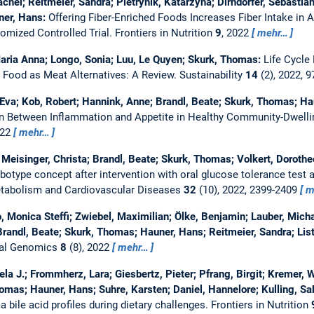
hel; Reitmeier, Sandra; Pietrynik, Katarzyna; Dirndorfer, Sebastian
ner, Hans:
Offering Fiber-Enriched Foods Increases Fiber Intake in 
omized Controlled Trial.
Frontiers in Nutrition
9
, 2022
mehr…
Maria Anna; Longo, Sonia; Luu, Le Quyen; Skurk, Thomas:
Life Cycle
h Food as Meat Alternatives: A Review.
Sustainability
14
(2), 2022, 
Eva; Kob, Robert; Hannink, Anne; Brandl, Beate; Skurk, Thomas; Hau
n Between Inflammation and Appetite in Healthy Community-Dwelli
022
mehr…
Meisinger, Christa; Brandl, Beate; Skurk, Thomas; Volkert, Dorothe
botype concept after intervention with oral glucose tolerance test a
etabolism and Cardiovascular Diseases
32
(10), 2022, 2399-2409
m
, Monica Steffi; Zwiebel, Maximilian; Ölke, Benjamin; Lauber, Micha
Brandl, Beate; Skurk, Thomas; Hauner, Hans; Reitmeier, Sandra; Lis
ial Genomics
8
(8), 2022
mehr…
ela J.; Frommherz, Lara; Giesbertz, Pieter; Pfrang, Birgit; Kremer, W
omas; Hauner, Hans; Suhre, Karsten; Daniel, Hannelore; Kulling, Sa
bile acid profiles during dietary challenges.
Frontiers in Nutrition