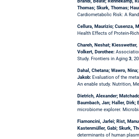
Brandl, Beate; Rennekamp, Rac
Thomas; Skurk, Thomas; Hau
Cardiometabolic Risk: A Rand
Cellura, Maurizio; Cusenza, 
Health Effects of Protein-Ric
Chareh, Neshat; Kiesswetter, 
Volkert, Dorothee:
Associatio
Study.
Frontiers in Aging
3
, 2
Dahal, Chetana; Wawro, Nina; 
Jakob:
Evaluation of the meta
An enable study.
Nutrition, M
Dietrich, Alexander; Matchado
Baumbach, Jan; Haller, Dirk; 
microbiome explorer.
Microb
Fiamoncini, Jarlei; Rist, Manu
Kastenmüller, Gabi; Skurk, Th
determinants of human plasma 