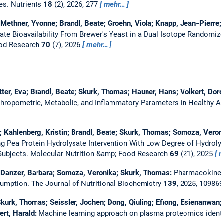
ies.
Nutrients
18
(2), 2026, 277
mehr…
; Methner, Yvonne; Brandl, Beate; Groehn, Viola; Knapp, Jean‐Pierre
ate Bioavailability From Brewer's Yeast in a Dual Isotope Randomi
ood Research
70
(7), 2026
mehr…
tter, Eva; Brandl, Beate; Skurk, Thomas; Hauner, Hans; Volkert, Dor
hropometric, Metabolic, and Inflammatory Parameters in Healthy A
ja; Kahlenberg, Kristin; Brandl, Beate; Skurk, Thomas; Somoza, Vero
ting Pea Protein Hydrolysate Intervention With Low Degree of Hydrol
Subjects.
Molecular Nutrition &amp; Food Research
69
(21), 2025
 Danzer, Barbara; Somoza, Veronika; Skurk, Thomas:
Pharmacokineti
sumption.
The Journal of Nutritional Biochemistry
139
, 2025, 1098
Skurk, Thomas; Seissler, Jochen; Dong, Qiuling; Efiong, Esienanwan; 
ert, Harald:
Machine learning approach on plasma proteomics ident