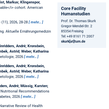
ist, Markus; Klingenspor,
nable</i> cohort.
American
Core Facility
Humanstudien
Prof. Dr. Thomas Skurk
8
(11), 2026, 28-28
mehr…
Gregor-Mendel-Str. 2
85354 Freising
ung.
Aktuelle Ernährungsmedizin
Tel: +49 8161 71 2007
skurk[at]tum.de
inridders, André; Kronsbein,
mbek, Astrid; Weber, Katharina
betologie, 2026
mehr…
inridders, André; Kronsbein,
mbek, Astrid; Weber, Katharina
betologie, 2026
mehr…
dders, André; Müssig, Karsten;
:
Nutritional Recommendations
iabetes, 2026
mehr…
Narrative Review of Health