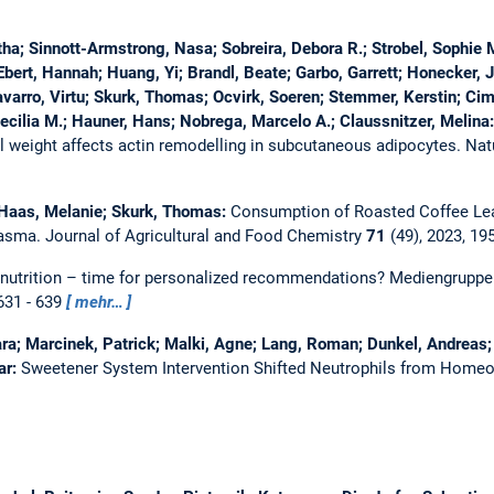
ha; Sinnott-Armstrong, Nasa; Sobreira, Debora R.; Strobel, Sophie M
ert, Hannah; Huang, Yi; Brandl, Beate; Garbo, Garrett; Honecker, Jul
arro, Virtu; Skurk, Thomas; Ocvirk, Soeren; Stemmer, Kerstin; Cimin
ecilia M.; Hauner, Hans; Nobrega, Marcelo A.; Claussnitzer, Melina
l weight affects actin remodelling in subcutaneous adipocytes.
Nat
 Haas, Melanie; Skurk, Thomas:
Consumption of Roasted Coffee Lea
lasma.
Journal of Agricultural and Food Chemistry
71
(49), 2023, 1
 nutrition – time for personalized recommendations?
Mediengruppe 
 631 - 639
mehr…
a; Marcinek, Patrick; Malki, Agne; Lang, Roman; Dunkel, Andreas;
ar:
Sweetener System Intervention Shifted Neutrophils from Homeo