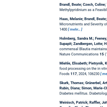
Brandl, Beate; Czech, Coline
Methylpyridinium as a Feasib
Haas, Melanie; Brandl, Beate
Micronutrients and Severity 
1400
mehr…
Holmberg, Sandra M.; Feeney, 
Supapit; Zandbergen, Lotte; H
commensal Blautia maintains 
Nature Communications
15
(
Miehle, Elisabeth; Pietrynik,
food processing on the in vit
Foods
117
, 2024, 106230
me
Skurk, Thomas; Grünerbel, Ar
Rubin, Diana; Simon, Marie-Ch
Diabetes mellitus.
Diabetolog
Weinisch, Patrick; Raffler, J