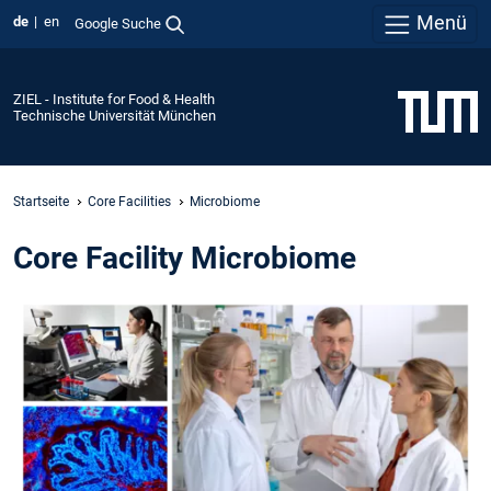
Menü
de
en
Google Suche
ZIEL - Institute for Food & Health
Technische Universität München
Startseite
Core Facilities
Microbiome
Core Facility Microbiome